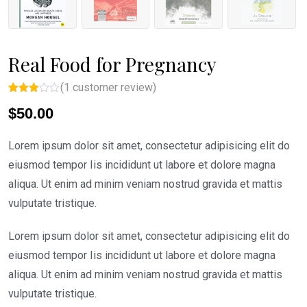
Real Food for Pregnancy
(
1
customer review)
Rated
1
$
50.00
3.00
out of
5
based
Lorem ipsum dolor sit amet, consectetur adipisicing elit do
on
custo
eiusmod tempor Iis incididunt ut labore et dolore magna
mer
rating
aliqua. Ut enim ad minim veniam nostrud gravida et mattis
vulputate tristique.
Lorem ipsum dolor sit amet, consectetur adipisicing elit do
eiusmod tempor Iis incididunt ut labore et dolore magna
aliqua. Ut enim ad minim veniam nostrud gravida et mattis
vulputate tristique.