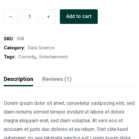
Real
Add to cart
Food
for
SKU:
008
Pregnancy
quantity
Category:
Data Science
Tags:
Comedy
,
Entertainment
Description
Reviews (1)
Dorem ipsum dolor sit amet, consetetur sadipscing elitr, sed
diam nonumy eirmod tempor invidunt ut labore et dolore
magna aliquyam erat, sed diam voluptua. At vero eos et
accusam et justo duo dolores et ea rebum. Stet clita kasd
gubergren, no sea takimata sanctus est Lorem ipsum dolor